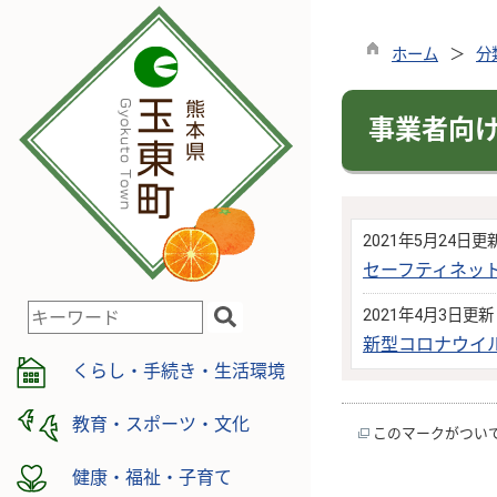
ホーム
分
事業者向
2021年5月24日更
セーフティネット
検
2021年4月3日更新
索
新型コロナウイ
キ
くらし・手続き・生活環境
ー
ワ
教育・スポーツ・文化
このマークがつい
ー
ド
健康・福祉・子育て