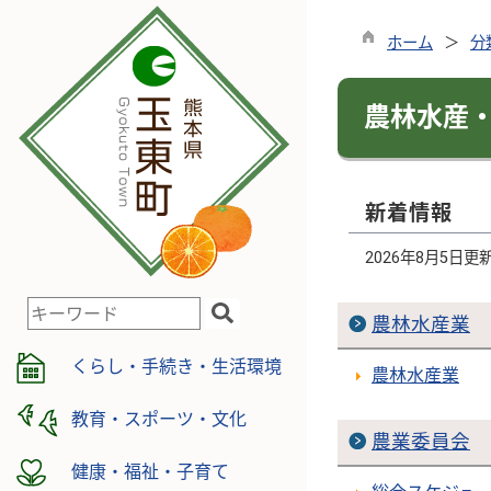
ホーム
分
農林水産
新着情報
2026年8月5日更
検
農林水産業
索
キ
くらし・手続き・生活環境
農林水産業
ー
ワ
教育・スポーツ・文化
農業委員会
ー
ド
健康・福祉・子育て