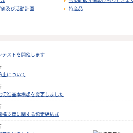
ール
玉東町観光情報ぴらっとぎょ
評価及び活動計画
特産品
ンテストを開催します
新
防止について
新
化促進基本構想を変更しました
新
連携支援に関する協定締結式
新