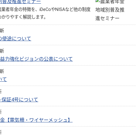
別普及推進セミナー
業者年金の特徴を、iDeCoやNISAなど他の制度
わかりやすく解説します。
更新
の使途について
更新
収益力強化ビジョンの公表について
更新
いて
新
ト保証4号について
新
助金【電気柵・ワイヤーメッシュ】
新