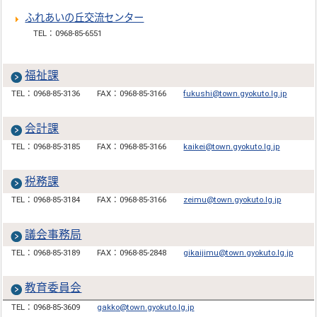
ふれあいの丘交流センター
TEL：0968-85-6551
福祉課
TEL：0968-85-3136
FAX：0968-85-3166
fukushi@town.gyokuto.lg.jp
会計課
TEL：0968-85-3185
FAX：0968-85-3166
kaikei@town.gyokuto.lg.jp
税務課
TEL：0968-85-3184
FAX：0968-85-3166
zeimu@town.gyokuto.lg.jp
議会事務局
TEL：0968-85-3189
FAX：0968-85-2848
gikaijimu@town.gyokuto.lg.jp
教育委員会
TEL：0968-85-3609
gakko@town.gyokuto.lg.jp