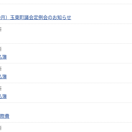
（9月）玉東町議会定例会のお知らせ
新
新
名簿
新
名簿
新
名簿
交際費
新