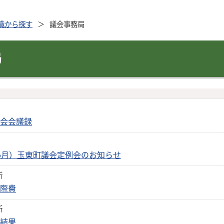
織から探す
議会事務局
局
議会会議録
（6月）玉東町議会定例会のお知らせ
新
交際費
新
の結果