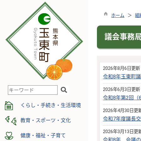
ホーム
組
議会事務
2026年8月6日更新
令和8年玉東町
検
2026年6月3日更新
索
令和8年第2回
キ
くらし・手続き・生活環境
2026年4月30日更
ー
令和7年度議長
ワ
教育・スポーツ・文化
ー
2026年3月13日更
ド
健康・福祉・子育て
令和8年 会議