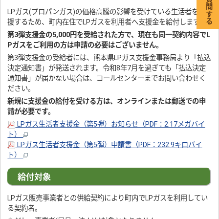
LPガス(プロパンガス)の価格高騰の影響を受けている生活者を支
援するため、町内在住でLPガスを利用者へ支援金を給付します。
第3弾支援金の5,000円を受給
された方で、現在も同一契約内容でL
Pガスをご利用の方は申請の必要はございません。
第3弾支援金の受給者には、熊本県LPガス支援金事務局より「払込
決定通知書」が発送されます。令和8年7月を過ぎても「払込決定
通知書」が届かない場合は、コールセンターまでお問い合わせく
ださい。
新規に支援金の給付を受ける方は、オンラインまたは郵送での申
請が必要です。
LPガス生活者支援金（第5弾）お知らせ（PDF：2.17メガバイ
ト）
LPガス生活者支援金（第5弾）申請書（PDF：232.9キロバイ
ト）
給付対象
LPガス販売事業者との供給契約により町内でLPガスを利用してい
る契約者。