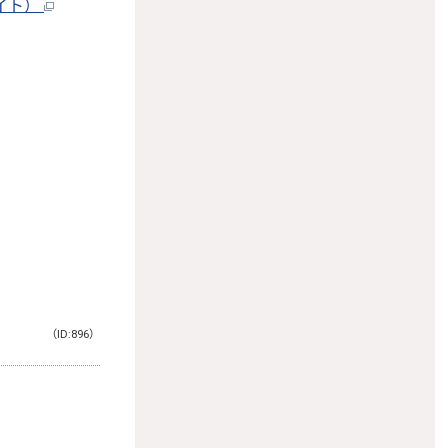
バイト）
（ID:896）