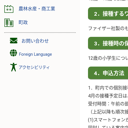
農林水産・商工業
2．接種する
町政
ファイザー社製の
お問い合わせ
3．接種時の
Foreign Language
12歳の小学生につ
アクセシビリティ
4．申込方法
1．町内での個別
4月の接種予定日は
受付時間：午前の部 
（上記以降も順次
(1)スマートフォン
同封している案内