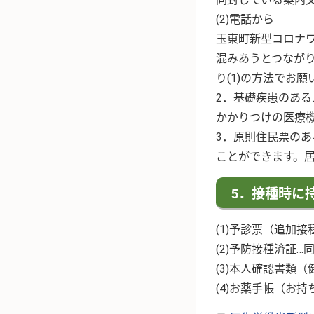
(2)電話から
玉東町新型コロナワク
混みあうとつなが
り(1)の方法でお願
2．基礎疾患のあ
かかりつけの医療
3．原則住民票の
ことができます。
5．接種時に
(1)予診票（追加
(2)予防接種済証
(3)本人確認書類
(4)お薬手帳（お持