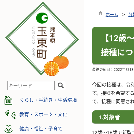
ホーム
分
【12歳
接種につ
最終更新日：
2022年3月3
今回の接種は、令和
検
索
す。接種を希望す
キ
くらし・手続き・生活環境
で、接種に同意さ
ー
ワ
教育・スポーツ・文化
1.対象者
ー
ド
健康・福祉・子育て
12歳～18歳で新