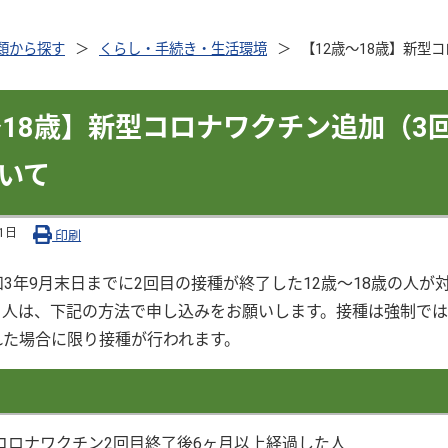
類から探す
くらし・手続き・生活環境
【12歳～18歳】新型
～18歳】新型コロナワクチン追加（3
いて
1日
印刷
3年9月末日までに2回目の接種が終了した12歳～18歳の人が
る人は、下記の方法で申し込みをお願いします。接種は強制で
れた場合に限り接種が行われます。
型コロナワクチン2回目終了後6ヶ月以上経過した人