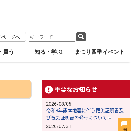
検
プページへ
索
キ
・買う
知る・学ぶ
まつり四季イベント
ー
ワ
ー
ド
重要なお知らせ
2026/08/05
令和8年熊本地震に伴う罹災証明書及
び被災証明書の発行について
2026/07/31