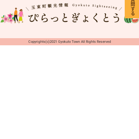
Copyrights(c)2021 Gyokuto Town All Rights Reserved