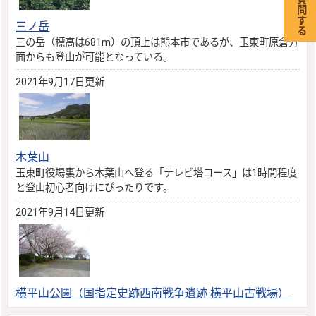
三ノ岳
三の岳（標高は681m）の頂上は熊本市であるが、玉東町原倉方
面からも登山が可能となっている。
2021年9月17日更新
木葉山
玉東町役場裏から木葉山へ登る「テレビ塔コース」は1時間程度
と登山初心者向けにぴったりです。
2021年9月14日更新
横平山公園（国指定史跡西南戦争遺跡 横平山古戦場）