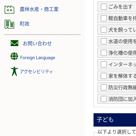
ごみを出す
農林水産・商工業
軽自動車を
町政
犬を飼って
水道の使用
お問い合わせ
浄化槽の使
Foreign Language
インターネ
アクセシビリティ
家を解体す
防災行政無
消防団に加
子ども
以下より選択し