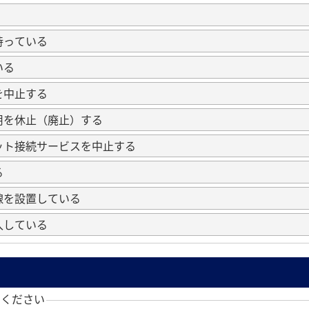
持っている
いる
を中止する
用を休止（廃止）する
ット接続サービスを中止する
る
線を設置している
入している
てください