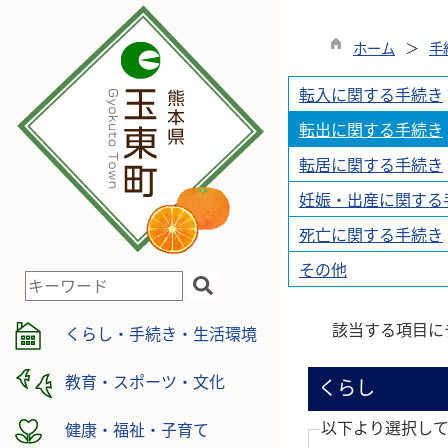
ホーム
手
転入に関する手続き
転出に関する手続き
転居に関する手続き
妊娠・出産に関する
死亡に関する手続き
その他
検
索
該当する項目に
キ
くらし・手続き・生活環境
ー
ワ
教育・スポーツ・文化
くらし
ー
ド
以下より選択し
健康・福祉・子育て